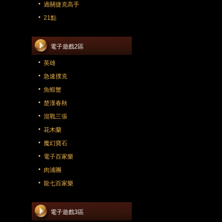
過關捷克高手
21點
電子遊戲2區
英雄
急速撲克
魚蝦蟹
楚漢春秋
混戰三張
花木蘭
魔幻寶石
電子百家樂
肉浦團
龍七百家樂
電子遊戲3區