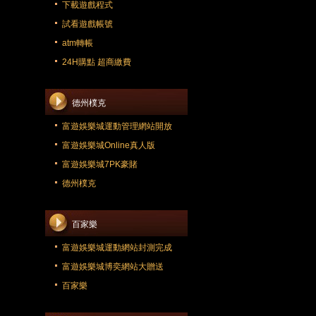
下載遊戲程式
試看遊戲帳號
atm轉帳
24H購點 超商繳費
德州樸克
富遊娛樂城運動管理網站開放
富遊娛樂城Online真人版
富遊娛樂城7PK豪賭
德州樸克
百家樂
富遊娛樂城運動網站封測完成
富遊娛樂城博奕網站大贈送
百家樂