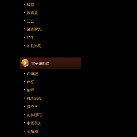
輪盤
骰寶盅
三公
麻雀牌九
鬥牛
加勒比海
電子遊戲區
西遊記
赤壁
貂蟬
桃園結義
撲克王
封神哪吒
中國美人
金瓶梅