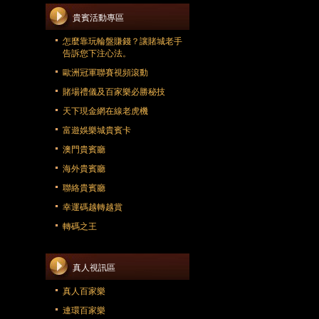
貴賓活動專區
怎麼靠玩輪盤賺錢？讓賭城老手
告訴您下注心法。
歐洲冠軍聯賽視頻滾動
賭場禮儀及百家樂必勝秘技
天下現金網在線老虎機
富遊娛樂城貴賓卡
澳門貴賓廳
海外貴賓廳
聯絡貴賓廳
幸運碼越轉越賞
轉碼之王
真人視訊區
真人百家樂
連環百家樂