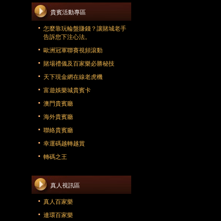
貴賓活動專區
怎麼靠玩輪盤賺錢？讓賭城老手
告訴您下注心法。
歐洲冠軍聯賽視頻滾動
賭場禮儀及百家樂必勝秘技
天下現金網在線老虎機
富遊娛樂城貴賓卡
澳門貴賓廳
海外貴賓廳
聯絡貴賓廳
幸運碼越轉越賞
轉碼之王
真人視訊區
真人百家樂
連環百家樂