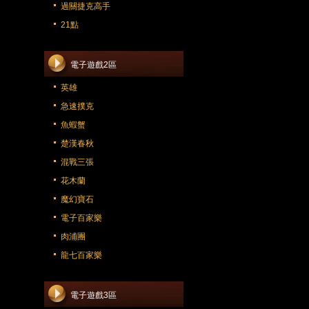
過關捷克高手
21點
電子遊戲2區
英雄
急速撲克
魚蝦蟹
楚漢春秋
混戰三張
花木蘭
魔幻寶石
電子百家樂
肉浦團
龍七百家樂
電子遊戲3區