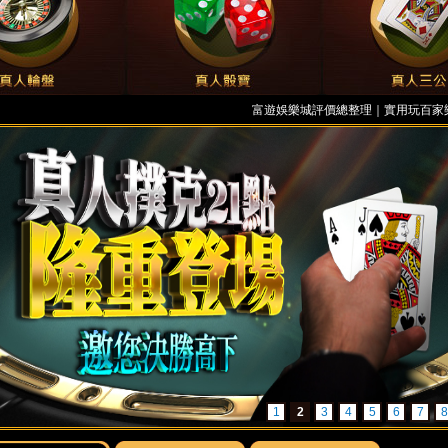
富遊娛樂城評價總整理｜實用玩百家樂技巧與挑戰5
1
2
3
4
5
6
7
8